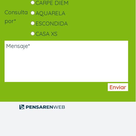
CARPE DIEM
Consulta
AQUARELA
por
*
ESCONDIDA
CASA XS